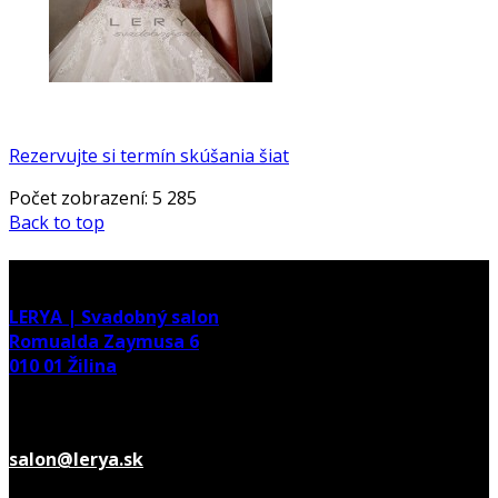
Rezervujte si termín skúšania šiat
Počet zobrazení:
5 285
Back to top
adresa
LERYA | Svadobný salon
Romualda Zaymusa 6
010 01 Žilina
E-mail
salon@lerya.sk