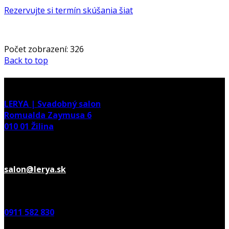
Rezervujte si termín skúšania šiat
Počet zobrazení:
326
Back to top
adresa
LERYA | Svadobný salon
Romualda Zaymusa 6
010 01 Žilina
E-mail
salon@lerya.sk
TELEFÓN
0911 582 830