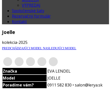
VÝPREDAJ
Spoločenské šaty
Rezervačný formulár
Kontakt
Joelle
kolekcia-2025
PREDCHÁDZAJÚCI MODEL
NASLEDUJÚCI MODEL
Značka
EVA LENDEL
Model
JOELLE
Poradíme vám?
0911 582 830 • salon@lerya.sk