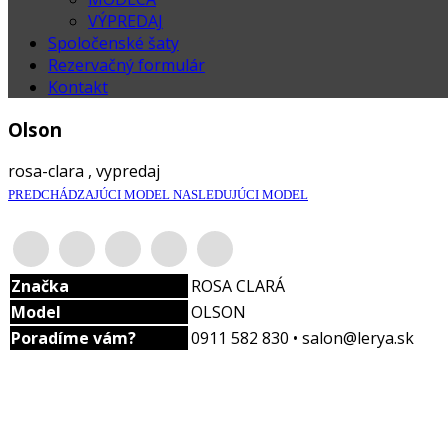
VÝPREDAJ
Spoločenské šaty
Rezervačný formulár
Kontakt
Olson
rosa-clara , vypredaj
PREDCHÁDZAJÚCI MODEL
NASLEDUJÚCI MODEL
Značka
ROSA CLARÁ
Model
OLSON
Poradíme vám?
0911 582 830 • salon@lerya.sk