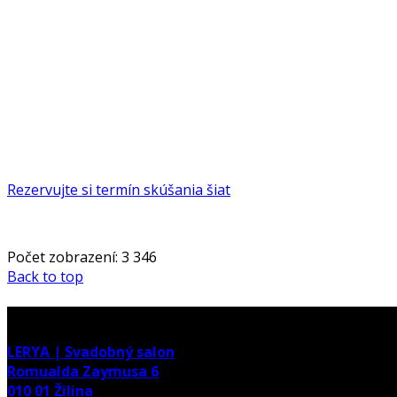
Rezervujte si termín skúšania šiat
Počet zobrazení:
3 346
Back to top
adresa
LERYA | Svadobný salon
Romualda Zaymusa 6
010 01 Žilina