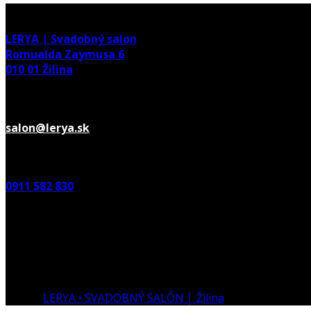
adresa
LERYA | Svadobný salon
Romualda Zaymusa 6
010 01 Žilina
E-mail
salon@lerya.sk
TELEFÓN
0911 582 830
Otváracie hodiny
Pondelok - Piatok:
10:00 - 12:30 ° 13:00 - 17:00
©2016
LERYA • SVADOBNÝ SALÓN │ Žilina