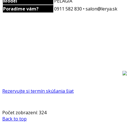
Model
PELAGIA
Poradíme vám?
0911 582 830 • salon@lerya.sk
Rezervujte si termín skúšania šiat
Počet zobrazení:
324
Back to top