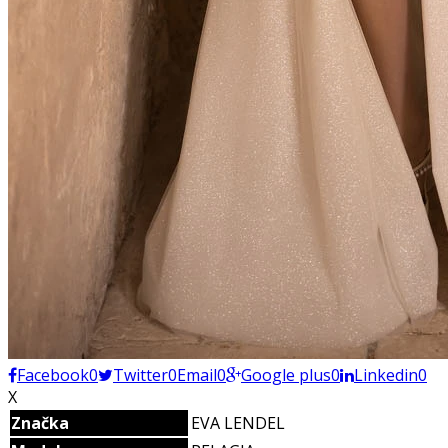
Facebook
0
Twitter
0
Email
0
Google plus
0
Linkedin
0
X
Značka
EVA LENDEL